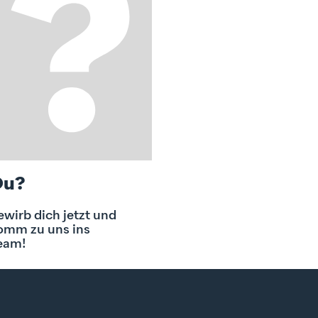
Du?
ewirb dich jetzt und
omm zu uns ins
eam!